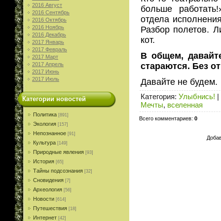
2016 Август
больше работать
2016 Сентябрь
отдела исполнения
2016 Октябрь
2016 Ноябрь
Разбор полетов. Л
2016 Декабрь
кот.
2017 Январь
2017 Февраль
В общем, давайт
2017 Март
2017 Апрель
стараются. Без от
2017 Июнь
2017 Июль
Давайте не будем.
Категория
:
Улыбнись!
|
Категории новостей
Мечты
,
вселенная
Политика
[891]
Всего комментариев
:
0
Экология
[157]
Непознанное
[91]
Добав
Культура
[149]
Природные явления
[93]
История
[65]
Тайны подсознания
[32]
Сновидения
[7]
Археология
[56]
Новости
[614]
Путешествия
[18]
Интернет
[42]