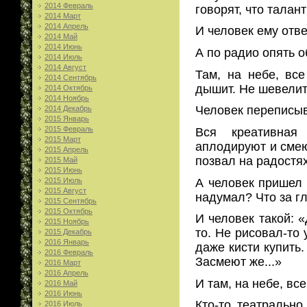
2014 Февраль
говорят, что талан
2014 Март
2014 Апрель
И человек ему отве
2014 Май
2014 Июнь
А по радио опять 
2014 Июль
2014 Август
Там, на небе, вс
2014 Сентябрь
дышит. Не шевелитс
2014 Октябрь
2014 Ноябрь
Человек переписыв
2014 Декабрь
2015 Январь
2015 Февраль
Вся креативная
2015 Март
аплодируют и смеют
2015 Апрель
позвал на радостя
2015 Май
2015 Июнь
А человек пришел 
2015 Июль
2015 Август
надумал? Что за г
2015 Сентябрь
2015 Октябрь
И человек такой: «
2015 Ноябрь
то. Не рисовал-то 
2015 Декабрь
2016 Январь
даже кисти купить.
2016 Февраль
Засмеют же...»
2016 Март
2016 Апрель
И там, на небе, все
2016 Май
2016 Июнь
Кто-то театрально
2016 Июль