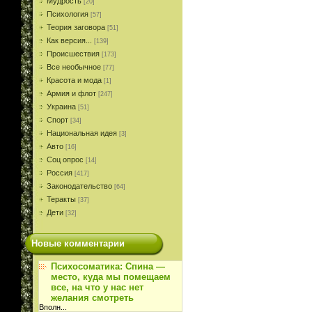
Мудрость
[20]
Психология
[57]
Теория заговора
[51]
Как версия...
[139]
Происшествия
[173]
Все необычное
[77]
Красота и мода
[1]
Армия и флот
[247]
Украина
[51]
Спорт
[34]
Национальная идея
[3]
Авто
[16]
Соц опрос
[14]
Россия
[417]
Законодательство
[64]
Теракты
[37]
Дети
[32]
Новые комментарии
Психосоматика: Спина —
место, куда мы помещаем
все, на что у нас нет
желания смотреть
Вполн
...