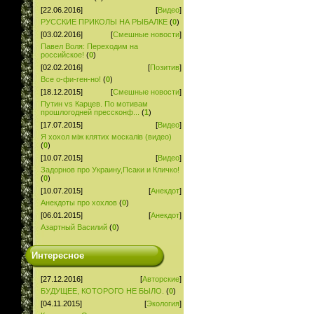
[22.06.2016]
[
Видео
]
РУССКИЕ ПРИКОЛЫ НА РЫБАЛКЕ
(
0
)
[03.02.2016]
[
Смешные новости
]
Павел Воля: Переходим на
российское!
(
0
)
[02.02.2016]
[
Позитив
]
Все о-фи-ген-но!
(
0
)
[18.12.2015]
[
Смешные новости
]
Путин vs Карцев. По мотивам
прошлогодней прессконф...
(
1
)
[17.07.2015]
[
Видео
]
Я хохол між клятих москалів (видео)
(
0
)
[10.07.2015]
[
Видео
]
Задорнов про Украину,Псаки и Кличко!
(
0
)
[10.07.2015]
[
Анекдот
]
Анекдоты про хохлов
(
0
)
[06.01.2015]
[
Анекдот
]
Азартный Василий
(
0
)
Интересное
[27.12.2016]
[
Авторские
]
БУДУЩЕЕ, КОТОРОГО НЕ БЫЛО.
(
0
)
[04.11.2015]
[
Экология
]