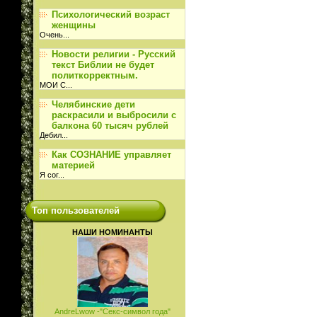
Психологический возраст
женщины
Очень
...
Новости религии - Русский
текст Библии не будет
политкорректным.
МОИ С
...
Челябинские дети
раскрасили и выбросили с
балкона 60 тысяч рублей
Дебил
...
Как СОЗНАНИЕ управляет
материей
Я сог
...
Топ пользователей
НАШИ НОМИНАНТЫ
AndreLwow -"Секс-символ года"