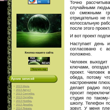
Точно рассчитыв
случайными людьм
со смежными гр
отрицательно не 
колоссальную работ
после этого проек
И вот проект подп
Наступает день 
согласовано с а
Кнопка нашего сайта
положено.
Человек выходит 
ключами, опоздал
проект. Человек 
обеда, потому чт
Архив записей
настроением плюха
2013 Июль
делает радио пог
2013 Август
просит переключи
2013 Сентябрь
студия по такому
2013 Октябрь
2013 Ноябрь
школу. Телефон по
2013 Декабрь
зовут. У меня пл
2014 Январь