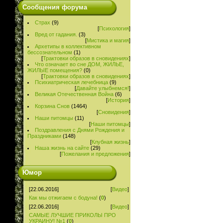
Сообщения форума
Страх
(9)
[
Психология
]
Вред от гадания.
(3)
[
Мистика и магия
]
Архетипы в коллективном
бессознательном
(1)
[
Трактовки образов в сновидениях
]
Что означает во сне ДОМ, ЖИЛЬЕ,
ЖИЛЫЕ помещения?
(0)
[
Трактовки образов в сновидениях
]
Психиатрическая лечебница
(9)
[
Давайте улыбнемся!
]
Великая Отечественная Война
(6)
[
История
]
Корзина Снов
(1464)
[
Сновидения
]
Наши питомцы
(11)
[
Наши питомцы
]
Поздравления с Днями Рождения и
Праздниками
(148)
[
Клубная жизнь
]
Наша жизнь на сайте
(29)
[
Пожелания и предложения
]
Юмор
[22.06.2016]
[
Видео
]
Как мы отжигаем с бодуна!
(
0
)
[22.06.2016]
[
Видео
]
САМЫЕ ЛУЧШИЕ ПРИКОЛЫ ПРО
УКРАИНУ! №1
(
0
)