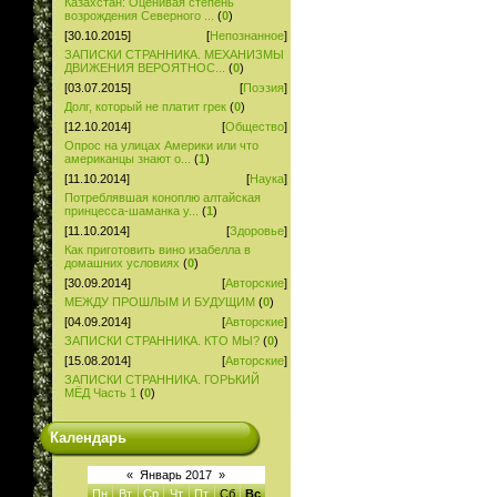
Казахстан: Оценивая степень
возрождения Северного ...
(
0
)
[30.10.2015]
[
Непознанное
]
ЗАПИСКИ СТРАННИКА. МЕХАНИЗМЫ
ДВИЖЕНИЯ ВЕРОЯТНОС...
(
0
)
[03.07.2015]
[
Поэзия
]
Долг, который не платит грек
(
0
)
[12.10.2014]
[
Общество
]
Опрос на улицах Америки или что
американцы знают о...
(
1
)
[11.10.2014]
[
Наука
]
Потреблявшая коноплю алтайская
принцесса-шаманка у...
(
1
)
[11.10.2014]
[
Здоровье
]
Как приготовить вино изабелла в
домашних условиях
(
0
)
[30.09.2014]
[
Авторские
]
МЕЖДУ ПРОШЛЫМ И БУДУЩИМ
(
0
)
[04.09.2014]
[
Авторские
]
ЗАПИСКИ СТРАННИКА. КТО МЫ?
(
0
)
[15.08.2014]
[
Авторские
]
ЗАПИСКИ СТРАННИКА. ГОРЬКИЙ
МЁД Часть 1
(
0
)
Календарь
«
Январь 2017
»
Пн
Вт
Ср
Чт
Пт
Сб
Вс