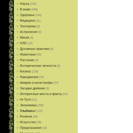
Наука
[140]
В мире
[688]
Здоровье
[104]
Медицина
[51]
Эзотерика
[6]
Астрология
[8]
Магия
[4]
НЛО
[20]
Духовные практики
[6]
Животные
[60]
Растения
[5]
Исторические личности
[9]
Космос
[139]
Наводнения
[35]
Аварии и катастрофы
[37]
Загадки древних
[8]
Интересные места и факты
[41]
Hi-Tech
[41]
Экономика
[266]
Улыбнись!
[222]
Религия
[60]
Искусство
[36]
Предсказания
[14]