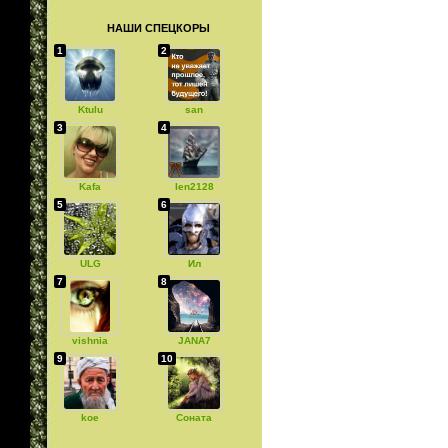
НАШИ СПЕЦКОРЫ
1
2
Ktulu
san
3
4
Kafa
len2128
5
6
ULG
Ил
7
8
vishnia
JANA7
9
10
koe
Соната