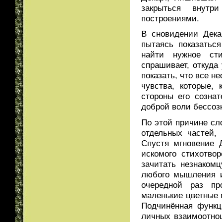
закрыться внутр
построениями.
В сновидении Дека
пытаясь показатьс
найти нужное сти
спрашивает, откуда 
показать, что все 
чувства, которые,
стороны его сознат
доброй воли бессоз
По этой причине сло
отдельных частей,
Спустя мгновение Д
искомого стихотвор
зачитать незнакомц
любого мышления и
очередной раз пр
маленькие цветные 
Подчинённая функц
личных взаимоотно