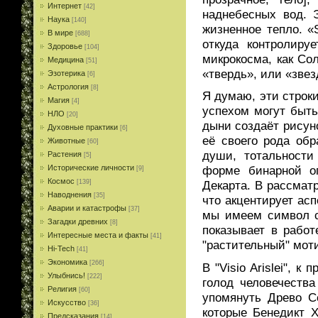
Интернет
[42]
наднебесных вод. 
Наука
[140]
жизненное тепло. «S
В мире
[688]
откуда контролиру
Здоровье
[104]
микрокосма, как Со
Медицина
[51]
«твердь», или «звезд
Эзотерика
[6]
Астрология
[8]
Я думаю, эти строк
Магия
[4]
успехом могут быть
НЛО
[20]
дыни создаёт рисун
Духовные практики
[6]
её своего рода об
Животные
[60]
души, тотальности
Растения
[5]
Исторические личности
форме бинарной о
[9]
Космос
[139]
Декарта. В рассмат
Наводнения
[35]
что акцентирует ас
Аварии и катастрофы
[37]
мы имеем символ св
Загадки древних
[8]
показывает в рабо
Интересные места и факты
[41]
"растительный" мот
Hi-Tech
[41]
Экономика
[266]
В "Visio Arislei", 
Улыбнись!
[222]
голод человечества
Религия
[60]
упомянуть Древо С
Искусство
[36]
которые Бенедикт 
Предсказания
[14]