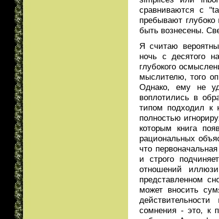
сравниваются с "t
пребывают глубоко в
быть вознесены. Све
Я считаю вероятны
ночь с десятого н
глубокого осмысле
мыслителю, того оп
Однако, ему не уд
воплотились в обр
типом подходил к 
полностью игнориру
которым книга поя
рациональных объяс
что первоначальна
и строго подчиняе
отношений иллюзи
представленном сно
может вносить сум
действительности
сомнения - это, к 