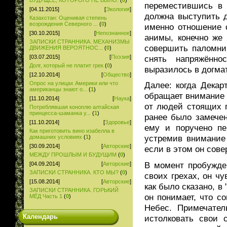
БУДУЩЕЕ, КОТОРОГО НЕ БЫЛО.
(
0
)
переместившись в 
[04.11.2015]
[
Экология
]
должна выступить 
Казахстан: Оценивая степень
возрождения Северного ...
(
0
)
именно отношение 
[30.10.2015]
[
Непознанное
]
анимы, конечно же
ЗАПИСКИ СТРАННИКА. МЕХАНИЗМЫ
совершить паломни
ДВИЖЕНИЯ ВЕРОЯТНОС...
(
0
)
снять напряжённо
[03.07.2015]
[
Поэзия
]
Долг, который не платит грек
(
0
)
выразилось в догма
[12.10.2014]
[
Общество
]
Опрос на улицах Америки или что
Далее: когда Дека
американцы знают о...
(
1
)
обращает внимание н
[11.10.2014]
[
Наука
]
от людей стоящих п
Потреблявшая коноплю алтайская
принцесса-шаманка у...
(
1
)
ранее было замече
[11.10.2014]
[
Здоровье
]
ему и поручено пе
Как приготовить вино изабелла в
устремив внимание
домашних условиях
(
1
)
[30.09.2014]
[
Авторские
]
если в этом он сове
МЕЖДУ ПРОШЛЫМ И БУДУЩИМ
(
0
)
В момент пробужден
[04.09.2014]
[
Авторские
]
ЗАПИСКИ СТРАННИКА. КТО МЫ?
(
0
)
своих грехах, он ч
[15.08.2014]
[
Авторские
]
как было сказано, в
ЗАПИСКИ СТРАННИКА. ГОРЬКИЙ
он понимает, что с
МЁД Часть 1
(
0
)
Небес. Примечател
Календарь
истолковать свои 