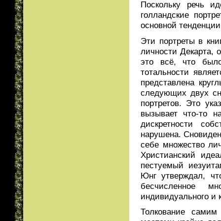
Поскольку речь и
голландские портр
основной тенденции
Эти портреты в кн
личности Декарта,
это всё, что был
тотальности являе
представлена круг
следующих двух сн
портретов. Это ука
вызывает что-то н
дискретности соб
нарушена. Сновидени
себе множество ли
Христианский идеа
пестуемый иезуита
Юнг утверждал, чт
бесчисленное мн
индивидуального и к
Толкование самим