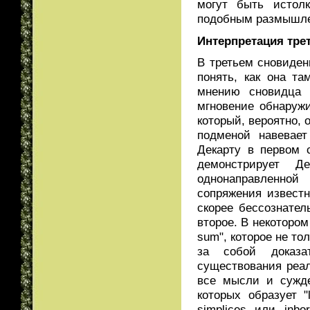
могут быть истол
подобным размышлен
Интерпретация тре
В третьем сновиден
понять, как она т
мнению сновидца 
мгновение обнаружи
который, вероятно, 
подменой навевает
Декарту в первом 
демонстрирует Д
однонаправленной
сопряжения известн
скорее бессознате
второе. В некотором
sum", которое не т
за собой доказа
существования реа
все мысли и сужде
которых образует "
simplices или inb