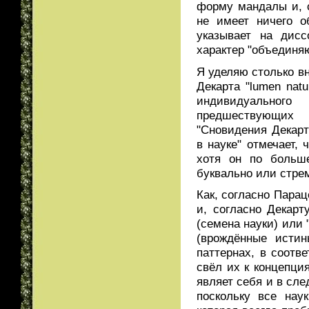
форму мандалы и, с
не имеет ничего о
указывает на дис
характер "объединя
Я уделяю столько в
Декарта "lumen nat
индивидуальног
предшествующих 
"Сновидения Декар
в науке" отмечает,
хотя он по больш
буквально или стре
Как, согласно Парац
и, согласно Декарту
(семена науки) или "
(врождённые истин
паттернах, в соотв
свёл их к концепци
являет себя и в сл
поскольку все нау