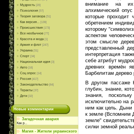
внимание на их
Мудрость
[20]
алхимический опус
Психология
[57]
которые проходит 
Теория заговора
[51]
обретением индивид
Как версия...
[139]
Происшествия
которому "символиз
[173]
Все необычное
[77]
аспектом человечес
Красота и мода
[1]
этом смысле дерево
Армия и флот
[247]
представленный дер
Украина
[51]
интерпретация также
Спорт
[34]
себе атрибут мудро
Национальная идея
[3]
древних времён яв
Авто
[16]
Барбелитам дерево 
Соц опрос
[14]
Россия
[417]
В другом пассаже 
Законодательство
[64]
глубин, знание, кот
Теракты
[37]
знания, посколь
Дети
[32]
исключительно на р
ним как цель. Дыни
Новые комментарии
к земле (Вспомним Д
Загадочная авария
земле" свидетельст
Как р
...
силки земной реаль
Магия - Жители украинского