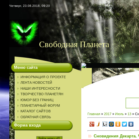
Четверг, 23.08.2018, 09:20
Свободная Планета
Меню сайта
ИНФОРМАЦИЯ О ПРОЕКТЕ
ЛЕНТА НОВОСТЕЙ
НАШИ ИНТЕРЕСНОСТИ
ТВОРЧЕСТВО ПЛАНЕТЯН
ЮМОР БЕЗ ГРАНИЦ
ПЛАНЕТАРНЫЙ ФОРУМ
КАТАЛОГ САЙТОВ
Главная
»
2017
»
Июль
»
13
» Сн
ОБРАТНАЯ СВЯЗЬ
Форма входа
Сновидения Декарта. 
Войти через uID