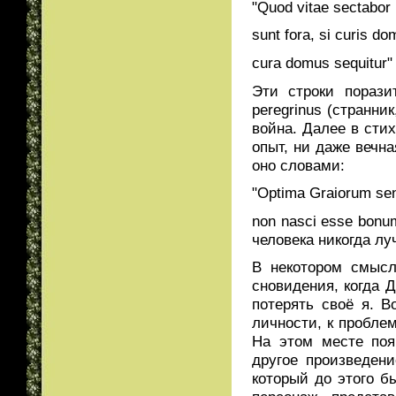
"Quod vitae sectabor i
sunt fora, si curis do
cura domus sequitur"
Эти строки порази
peregrinus (странни
война. Далее в стих
опыт, ни даже вечна
оно словами:
"Optima Graiorum sen
non nasci esse bonum
человека никогда лу
В некотором смысл
сновидения, когда 
потерять своё я. В
личности, к проблем
На этом месте поя
другое произведени
который до этого б