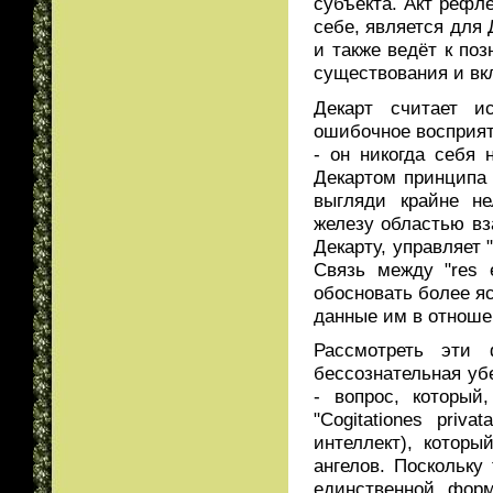
субъекта. Акт рефл
себе, является для
и также ведёт к по
существования и вк
Декарт считает ис
ошибочное восприят
- он никогда себя
Декартом принципа
выгляди крайне н
железу областью вз
Декарту, управляет
Связь между "res e
обосновать более я
данные им в отноше
Рассмотреть эти 
бессознательная убе
- вопрос, который
"Cogitationes priva
интеллект), котор
ангелов. Поскольку
единственной форм