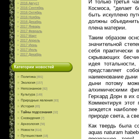
И только третья ча
2016 Август
Космоса, "делает б
2016 Сентябрь
2016 Октябрь
быть искуплено пут
2016 Ноябрь
должны объединить
2016 Декабрь
2017 Январь
плена материи.
2017 Февраль
2017 Март
Таким образом осно
2017 Апрель
значительной степ
2017 Июнь
себя практически 
2017 Июль
2017 Декабрь
скрывающих бесчи
идея тотальности,
Категории новостей
представляет соб
наименование дыни 
Политика
[891]
дыни потому може
Экология
[157]
алхимическими фигу
Непознанное
[92]
Культура
Герхард Дорн в их 
[149]
Природные явления
[93]
Комментируя этот 
История
[65]
зиждется наиболее 
Тайны подсознания
[32]
природе света, а све
Сновидения
[7]
Археология
Как твердь была со
[56]
Новости
[614]
aquas naturam habebi
Путешествия
[18]
прозрачное, тело]