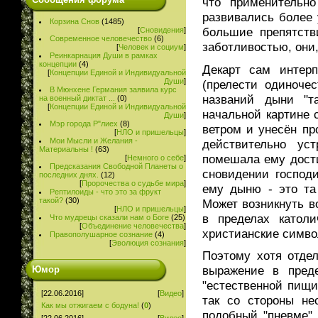
что применительн
развивались более 
Корзина Снов
(1485)
большие препятств
[
Сновидения
]
Современное человечество
(6)
заботливостью, они,
[
Человек и социум
]
Реинкарнация Души в рамках
концепции
(4)
Декарт сам интерп
[
Концепции Единой и Индивидуальной
Души
]
(прелести одиноче
В Мюнхене Германия заявила курс
названий дыни "т
на военный диктат ...
(0)
[
Концепции Единой и Индивидуальной
начальной картине 
Души
]
Мэр города Р"лиех
(8)
ветром и унесён пр
[
НЛО и пришельцы
]
Мои Мысли и Желания -
действительно ус
Материальны !
(63)
помешала ему дости
[
Немного о себе
]
Предсказания Свободной Планеты о
сновидении господ
последних днях.
(12)
[
Пророчества о судьбе мира
]
ему дыню - это та
Рептилоиды - что это за фрукт
такой?
(30)
Может возникнуть в
[
НЛО и пришельцы
]
в пределах католи
Что мудрецы сказали нам о Боге
(25)
[
Объединение человечества
]
христианские симво
Правополушарное сознание
(4)
[
Эволюция сознания
]
Поэтому хотя отде
выражение в преде
Юмор
"естественной пищи
[22.06.2016]
[
Видео
]
так со стороны н
Как мы отжигаем с бодуна!
(
0
)
подобный "пневме", 