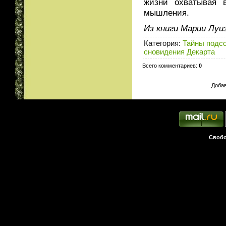
жизни охватывая 
мышления.
Из книги Марии Лу
Категория
:
Тайны подс
сновидения Декарта
Всего комментариев
:
0
Добав
Свобо