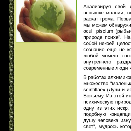
Анализируя свой 
вспышке молнии, в
раскат грома. Перв
мы можем обнаружит
oculi piscium (рыб
природе психе". Н
собой некоей целос
сознание ещё не ко
любой момент спос
внутреннего разд
современные люди ч
В работах алхимико
множество "маленьки
scintillae» (Лучи и
Божьему. Из этой ин
психическую природ
одну из этих искр.
подобную концепци
душу человека изну
свет", мудрось кот