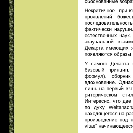
обоснованные возра
Некритичное приня
проявлений боже
последовательност
фактически наруши
естественных наук
акаузальной взаим
Декарта имеющих я
появляются образы 
У самого Декарта 
базовый принцип,
формул), сборник
вдохновение. Однак
лишь на первый взг
риторическом сти
Интересно, что две
по духу Weltansc
находящегося на рас
произведение под на
vitae" начинающееся