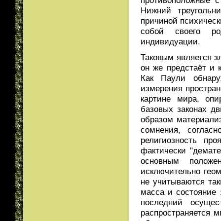
Нижний треугольн
причиной психическ
собой своего ро
индивидуации.
Таковым является з
он же предстаёт и 
Как Паули обнар
измерения простран
картине мира, оп
базовых законах дв
образом материализ
сомнения, соглас
религиозность пр
фактически "демат
основным положе
исключительно геом
не учитываются так
масса и состояние 
последний осущес
распространяется м