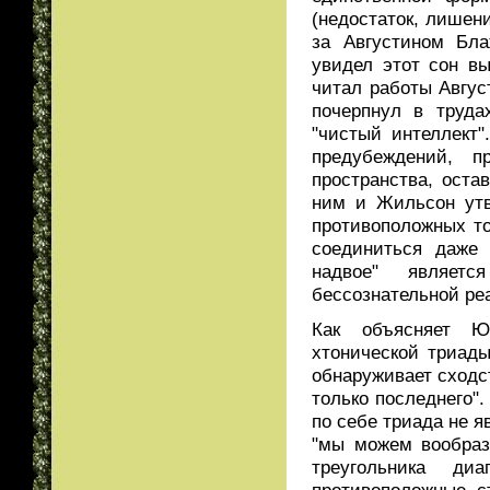
(недостаток, лишен
за Августином Бла
увидел этот сон в
читал работы Август
почерпнул в труда
"чистый интеллект
предубеждений, 
пространства, оста
ним и Жильсон утв
противоположных то
соединиться даже 
надвое" являетс
бессознательной ре
Как объясняет Ю
хтонической триад
обнаруживает сходс
только последнего"
по себе триада не 
"мы можем вообраз
треугольника ди
противоположные 