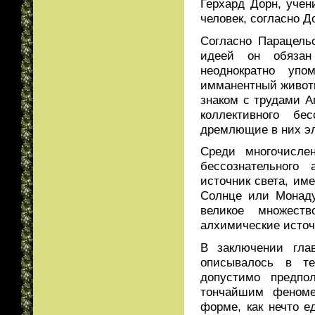
Герхард Дорн, учен
человек, согласно Д
Согласно Парацель
идеей он обязан
неоднократно упо
имманентный животн
знаком с трудами А
коллективного бе
дремлющие в них э
Среди многочисле
бессознательного
источник света, им
Солнце или Монаду
великое множест
алхимические источ
В заключении гла
описывалось в те
допустимо предпол
тончайшим феноме
форме, как нечто е