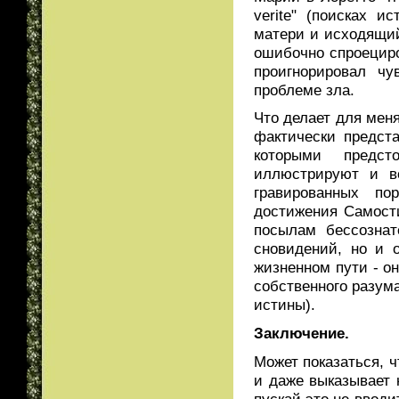
verite" (поисках 
матери и исходящий
ошибочно спроециро
проигнорировал чу
проблеме зла.
Что делает для мен
фактически предста
которыми предст
иллюстрируют и в
гравированных п
достижения Самости
посылам бессознат
сновидений, но и 
жизненном пути - о
собственного разума
истины).
Заключение.
Может показаться, ч
и даже выказывает 
пускай это не вводи