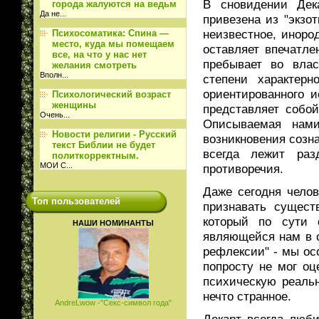
В сновидении Дек
города жалуются на ведьм
Да не
...
привезена из "экзо
неизвестное, иноро
Психосоматика: Спина —
место, куда мы помещаем
оставляет впечатле
все, на что у нас нет
пребывает во вла
желания смотреть
Вполн
...
степени характерн
ориентированного 
Психологический возраст
женщины
представляет собо
Очень
...
Описываемая нами
Новости религии - Русский
возникновения созна
текст Библии не будет
всегда лежит ра
политкорректным.
МОИ С
...
противоречия.
Даже сегодня челов
Топ пользователей
признавать сущест
который по сути 
НАШИ НОМИНАНТЫ
являющейся нам в о
рефлексии" - мы ос
попросту не мог оц
психическую реальн
нечто странное.
AndreLwow -"Секс-символ года"
Декарт всегда люб