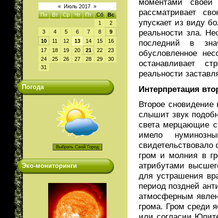
моментами своей 
«
Июль 2017
»
рассматривает св
Пн
Вт
Ср
Чт
Пт
Сб
Вс
упускает из виду б
1
2
реальности зла. Не
3
4
5
6
7
8
9
10
11
12
13
14
15
16
последний в зна
17
18
19
20
21
22
23
обусловленное нес
24
25
26
27
28
29
30
останавливает с
31
реальности заставля
Погода
Интерпретация вто
Второе сновидение 
слышит звук подобн
света мерцающие с 
имело нуминозн
свидетельствовало 
гром и молния в г
атрибутами высшег
Эко-мониторинги
для устрашения вра
период поздней ант
атмосферным явлен
грома. Гром среди я
или согласии Юпит