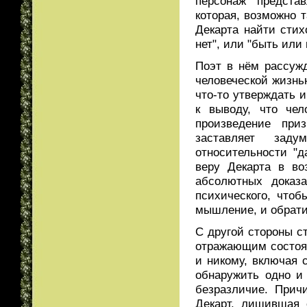
персонаж предста
которая, возможно 
Декарта найти стих
нет", или "быть или 
Поэт в нём рассужд
человеческой жизнь
что-то утверждать 
к выводу, что че
произведение при
заставляет зад
относительности "д
веру Декарта в в
абсолютных доказа
психического, что
мышление, и обрати
С другой стороны с
отражающим состоян
и никому, включая 
обнаружить одно и
безразличие. Прич
Декарт, лишившая 