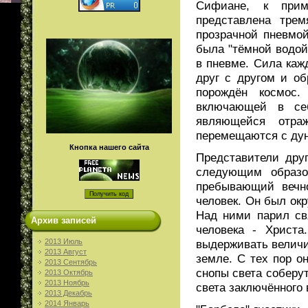
Сифиане, к прим
представлена тре
прозрачной пневмой
была "тёмной водой
в пневме. Сила каж
друг с другом и о
порождён космос.
включающей в се
являющейся отра
перемещаются с ду
Кнопка нашего сайта
Представители дру
следующим образо
пребывающий вечн
человек. Он был ок
Над ними парил св
Архив записей
человека - Христа
выдерживать величи
2013 Июль
2013 Август
земле. С тех пор о
2013 Сентябрь
снопы света соберу
2013 Октябрь
2013 Ноябрь
света заключённого 
2013 Декабрь
2014 Январь