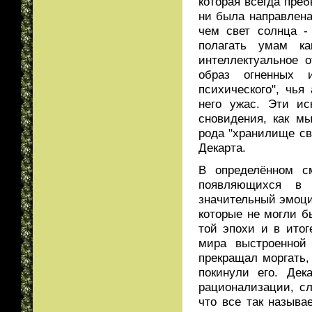
которая всегда пре
ни была направлена
чем свет солнца -
полагать умам ка
интеллектуальное о
образ огненных 
психического", чь
него ужас. Эти и
сновидения, как м
рода "хранилище св
Декарта.
В определённом с
появляющихся в 
значительный эмоци
которые не могли б
той эпохи и в итог
мира выстроенной
прекращал моргать,
покинули его. Дек
рационализации, сл
что все так называ