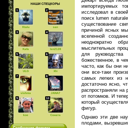
НАШИ СПЕЦКОРЫ
импортируемых то
1
2
исследовал в свое
поиск lumen natural
существование све
Ktulu
san
причиной ясных мы
3
4
вселенной созданн
неоднократно об
мыслительных проц
Kafa
len2128
для руководства 
5
6
божественное, в ч
часто, как бы они 
они все-таки прои
ULG
Ил
7
8
самых легких из н
достаточно ясно, ч
распространяли на 
vishnia
JANA7
от потомков. И теп
9
10
который осуществля
фигур.
koe
Соната
Однако эти две на
плодами, вызревшим
Сообщения форума