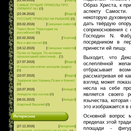
[22.06.2016]
[
Видео
]
Образ Христа, к пр
САМЫЕ ЛУЧШИЕ ПРИКОЛЫ ПРО
УКРАИНУ! №1
(
0
)
аспекту Самости.
[22.06.2016]
[
Видео
]
некоторую духовную
РУССКИЕ ПРИКОЛЫ НА РЫБАЛКЕ
(
0
)
дать твёрдую опору
[03.02.2016]
[
Смешные новости
]
соприкосновения с 
Павел Воля: Переходим на
российское!
(
0
)
Господин N. Фабу
[02.02.2016]
[
Позитив
]
посредником в пе
Все о-фи-ген-но!
(
0
)
принести ей пищу.
[18.12.2015]
[
Смешные новости
]
Путин vs Карцев. По мотивам
Выходит, что Дек
прошлогодней прессконф...
(
1
)
[17.07.2015]
[
Видео
]
ослеплённой жела
Я хохол між клятих москалів (видео)
отбрасывает воз
(
0
)
рассматривая её ка
[10.07.2015]
[
Видео
]
Задорнов про Украину,Псаки и Кличко!
взгляд может показ
(
0
)
несла на себе про
[10.07.2015]
[
Анекдот
]
является своего 
Анекдоты про хохлов
(
0
)
язычества, которая 
[06.01.2015]
[
Анекдот
]
Азартный Василий
(
0
)
это изображается в
Основной вопрос 
Интересное
пределах этой тради
[27.12.2016]
[
Авторские
]
площади - фигур