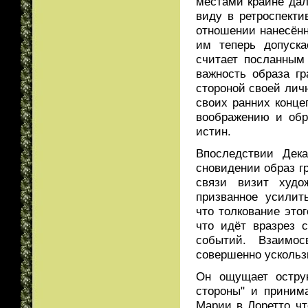
местами крайне дал
виду в ретроспекти
отношении нанесённ
им теперь допуска
считает посланным
важность образа гр
стороной своей личн
своих ранних конце
воображению и обр
истин.
Впоследствии Дека
сновидении образ г
связи визит худо
призванное усилит
что толкование это
что идёт вразрез 
событий. Взаимос
совершенно ускольз
Он ощущает острую
стороны" и приним
Марии в Лоретто чт