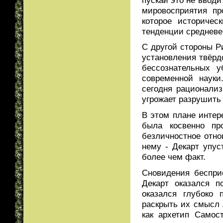
мировосприятия пр
которое историчес
тенденции средневе
С другой стороны Р
установления твёрд
бессознательных 
современной науки
сегодня рационализ
угрожает разрушить
В этом плане интер
была косвенно пр
безличностное отно
нему - Декарт упус
более чем факт.
Сновидения беспри
Декарт оказался 
оказался глубоко 
раскрыть их смысл 
как архетип Самос