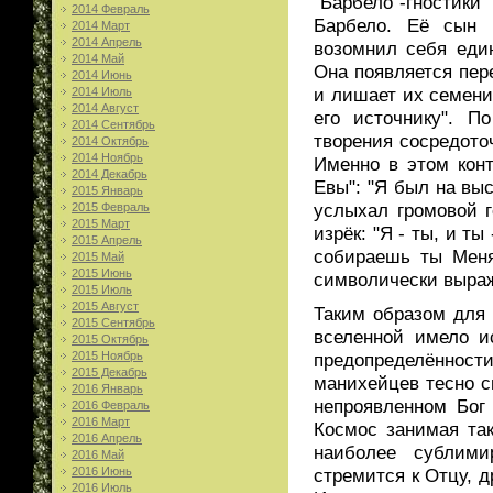
"Барбело"-гностик
2014 Февраль
Барбело. Её сын 
2014 Март
2014 Апрель
возомнил себя еди
2014 Май
Она появляется пер
2014 Июнь
и лишает их семени
2014 Июль
2014 Август
его источнику". П
2014 Сентябрь
творения сосредото
2014 Октябрь
2014 Ноябрь
Именно в этом кон
2014 Декабрь
Евы": "Я был на выс
2015 Январь
услыхал громовой г
2015 Февраль
2015 Март
изрёк: "Я - ты, и ты
2015 Апрель
собираешь ты Меня
2015 Май
2015 Июнь
символически выраж
2015 Июль
2015 Август
Таким образом для 
2015 Сентябрь
вселенной имело и
2015 Октябрь
2015 Ноябрь
предопределённос
2015 Декабрь
манихейцев тесно с
2016 Январь
непроявленном Бог
2016 Февраль
2016 Март
Космос занимая так
2016 Апрель
наиболее сублими
2016 Май
2016 Июнь
стремится к Отцу, 
2016 Июль