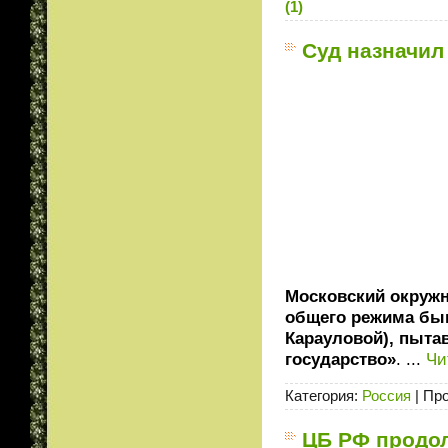
(1)
Суд назначил
Московский окружн
общего режима быв
Карауловой), пыта
государство»
.
...
Чи
Категория:
Россия
|
Про
ЦБ РФ продол