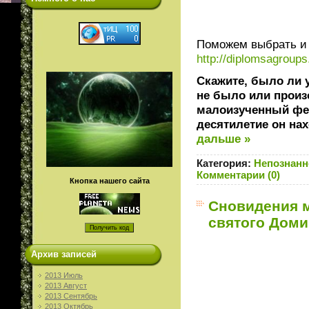
Поможем выбрать и 
http://diplomsagroup
Скажите, было ли у
не было или произ
малоизученный фе
десятилетие он на
дальше »
Категория:
Непознанн
Комментарии (0)
Кнопка нашего сайта
Сновидения м
святого Доми
Архив записей
2013 Июль
2013 Август
2013 Сентябрь
2013 Октябрь