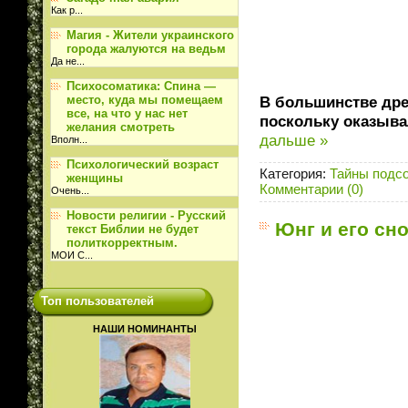
Как р
...
Магия - Жители украинского
города жалуются на ведьм
Да не
...
Психосоматика: Спина —
В большинстве дре
место, куда мы помещаем
все, на что у нас нет
поскольку оказыва
желания смотреть
дальше »
Вполн
...
Психологический возраст
Категория:
Тайны подс
женщины
Комментарии (0)
Очень
...
Новости религии - Русский
Юнг и его сн
текст Библии не будет
политкорректным.
МОИ С
...
Топ пользователей
НАШИ НОМИНАНТЫ