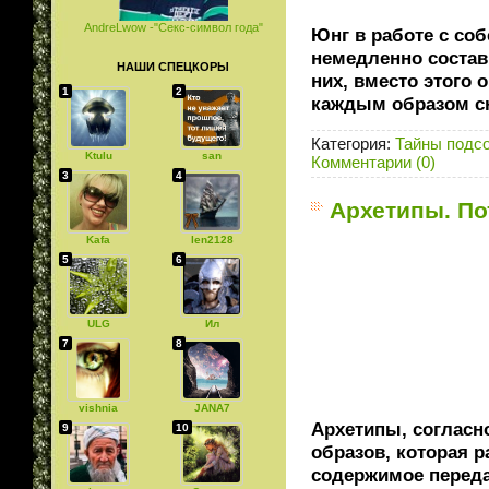
AndreLwow -"Секс-символ года"
Юнг в работе с со
немедленно состав
НАШИ СПЕЦКОРЫ
них, вместо этого 
1
2
каждым образом с
Категория:
Тайны подс
Ktulu
san
Комментарии (0)
3
4
Архетипы. По
Kafa
len2128
5
6
ULG
Ил
7
8
vishnia
JANA7
Архетипы, согласно
9
10
образов, которая 
содержимое переда