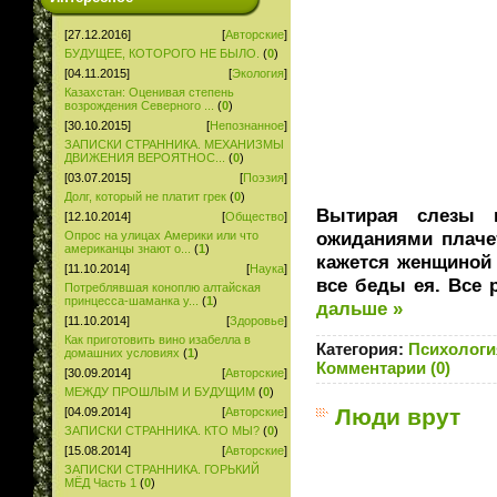
[27.12.2016]
[
Авторские
]
БУДУЩЕЕ, КОТОРОГО НЕ БЫЛО.
(
0
)
[04.11.2015]
[
Экология
]
Казахстан: Оценивая степень
возрождения Северного ...
(
0
)
[30.10.2015]
[
Непознанное
]
ЗАПИСКИ СТРАННИКА. МЕХАНИЗМЫ
ДВИЖЕНИЯ ВЕРОЯТНОС...
(
0
)
[03.07.2015]
[
Поэзия
]
Долг, который не платит грек
(
0
)
Вытирая слезы 
[12.10.2014]
[
Общество
]
ожиданиями плачет
Опрос на улицах Америки или что
американцы знают о...
(
1
)
кажется женщиной 
[11.10.2014]
[
Наука
]
все беды ея. Все 
Потреблявшая коноплю алтайская
принцесса-шаманка у...
(
1
)
дальше »
[11.10.2014]
[
Здоровье
]
Как приготовить вино изабелла в
Категория:
Психологи
домашних условиях
(
1
)
Комментарии (0)
[30.09.2014]
[
Авторские
]
МЕЖДУ ПРОШЛЫМ И БУДУЩИМ
(
0
)
Люди врут
[04.09.2014]
[
Авторские
]
ЗАПИСКИ СТРАННИКА. КТО МЫ?
(
0
)
[15.08.2014]
[
Авторские
]
ЗАПИСКИ СТРАННИКА. ГОРЬКИЙ
МЁД Часть 1
(
0
)