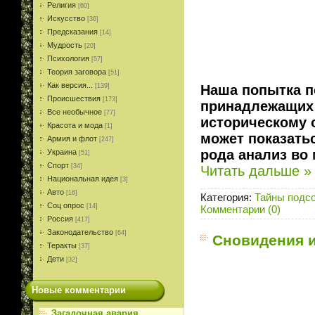
Религия
[60]
Искусство
[36]
Предсказания
[14]
Мудрость
[20]
Психология
[57]
Теория заговора
[51]
Как версия...
Наша попытка п
[139]
Происшествия
[173]
принадлежащих 
Все необычное
[77]
историческому 
Красота и мода
[1]
может показать
Армия и флот
[247]
рода анализ во
Украина
[51]
Спорт
[34]
Читать дальше »
Национальная идея
[3]
Авто
[16]
Категория:
Тайны подс
Соц опрос
[14]
Комментарии (0)
Россия
[417]
Законодательство
[64]
Сновидения 
Теракты
[37]
Дети
[32]
Новые комментарии
Загадочная авария