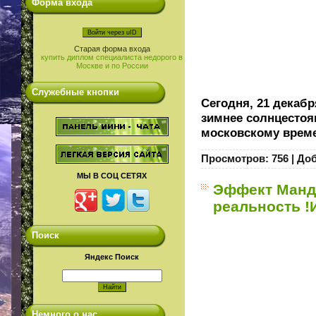
Форма входа
Войти через uID
Старая форма входа
купить диплом специалиста недорого в
Москве и по России
Служебные кнопки
Сегодня, 21 декаб
зимнее солнцестоян
московскому време
Просмотров:
756
|
Доб
МЫ В СОЦ СЕТЯХ
Эффект Манд
реальность !
Поиск
Яндекс Поиск
Немного о нас