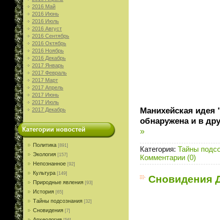
2016 Май
2016 Июнь
2016 Июль
2016 Август
2016 Сентябрь
2016 Октябрь
2016 Ноябрь
2016 Декабрь
2017 Январь
2017 Февраль
2017 Март
2017 Апрель
2017 Июнь
2017 Июль
Манихейская идея 
2017 Декабрь
обнаружена и в др
Категории новостей
»
Политика
[891]
Категория:
Тайны подс
Экология
[157]
Комментарии (0)
Непознанное
[92]
Культура
[149]
Сновидения Д
Природные явления
[93]
История
[65]
Тайны подсознания
[32]
Сновидения
[7]
Археология