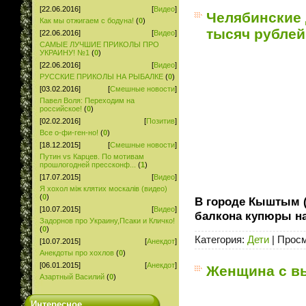
[22.06.2016]
[
Видео
]
Челябинские 
Как мы отжигаем с бодуна!
(
0
)
тысяч рублей
[22.06.2016]
[
Видео
]
САМЫЕ ЛУЧШИЕ ПРИКОЛЫ ПРО
УКРАИНУ! №1
(
0
)
[22.06.2016]
[
Видео
]
РУССКИЕ ПРИКОЛЫ НА РЫБАЛКЕ
(
0
)
[03.02.2016]
[
Смешные новости
]
Павел Воля: Переходим на
российское!
(
0
)
[02.02.2016]
[
Позитив
]
Все о-фи-ген-но!
(
0
)
[18.12.2015]
[
Смешные новости
]
Путин vs Карцев. По мотивам
прошлогодней прессконф...
(
1
)
[17.07.2015]
[
Видео
]
Я хохол між клятих москалів (видео)
(
0
)
В городе Кыштым (
[10.07.2015]
[
Видео
]
балкона купюры на
Задорнов про Украину,Псаки и Кличко!
(
0
)
Категория:
Дети
|
Просм
[10.07.2015]
[
Анекдот
]
Анекдоты про хохлов
(
0
)
[06.01.2015]
[
Анекдот
]
Женщина с в
Азартный Василий
(
0
)
Интересное