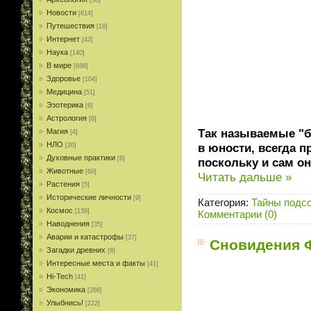
[56]
Новости
[614]
Путешествия
[18]
Интернет
[42]
Наука
[140]
В мире
[688]
Здоровье
[104]
Медицина
[51]
Эзотерика
[6]
Астрология
[8]
Так называемые "
Магия
[4]
НЛО
в юности, всегда п
[20]
Духовные практики
[6]
поскольку и сам о
Животные
[60]
Читать дальше »
Растения
[5]
Исторические личности
[9]
Категория:
Тайны подс
Космос
[139]
Комментарии (0)
Наводнения
[35]
Аварии и катастрофы
[37]
Сновидения Ф
Загадки древних
[8]
Интересные места и факты
[41]
Hi-Tech
[41]
Экономика
[266]
Улыбнись!
[222]