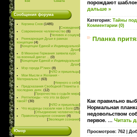
koe
Соната
порождают шаблон
дальше »
Сообщения форума
Категория:
Тайны под
Корзина Снов
(1485)
Комментарии (0)
[
Сновидения
]
Современное человечество
(6)
[
Человек и социум
]
Планка притя
Реинкарнация Души в рамках
концепции
(4)
[
Концепции Единой и Индивидуальной
Души
]
В Мюнхене Германия заявила курс
на военный диктат ...
(0)
[
Концепции Единой и Индивидуальной
Души
]
Мэр города Р"лиех
(8)
[
НЛО и пришельцы
]
Мои Мысли и Желания -
Материальны !
(63)
[
Немного о себе
]
Предсказания Свободной Планеты о
последних днях.
(12)
[
Пророчества о судьбе мира
]
Рептилоиды - что это за фрукт
Как правильно выб
такой?
(30)
[
НЛО и пришельцы
]
Нормальная планка
Что мудрецы сказали нам о Боге
(25)
[
Объединение человечества
]
недовольством соб
Правополушарное сознание
(4)
первое.
...
Читать д
[
Эволюция сознания
]
Юмор
Просмотров:
762
|
Доб